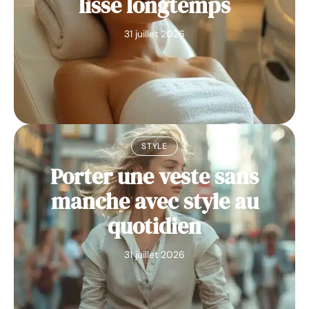
lisse longtemps
31 juillet 2026
STYLE
Porter une veste sans
manche avec style au
quotidien
31 juillet 2026