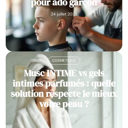
pour ado garçon
24 juillet 2026
COSMÉTIQUE
Musc INTIME vs gels
intimes parfumés : quelle
solution respecte le mieux
votre peau ?
23 juillet 2026