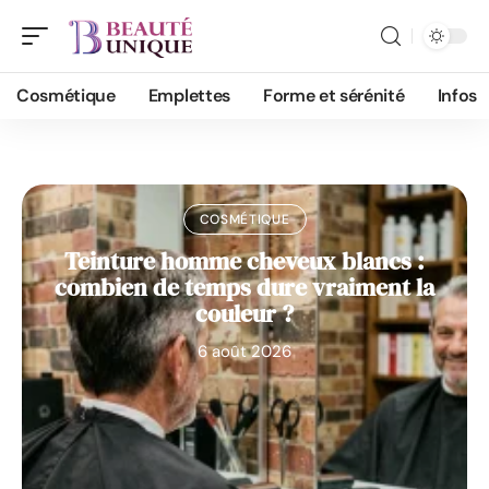
Cosmétique
Emplettes
Forme et sérénité
Infos
COSMÉTIQUE
Teinture homme cheveux blancs :
combien de temps dure vraiment la
couleur ?
6 août 2026