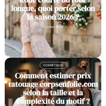
longue, quoi porter selon
la saison 2026 ?
10 juillet 2026
COSMÉTIQUE
Comment estimer prix
tatouage corpsenfolie.com
selon la taille et la
complexité du motif ?