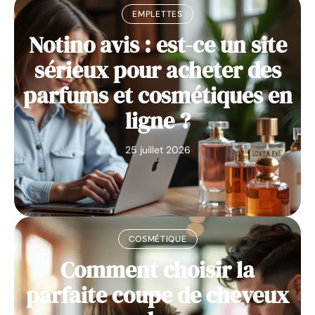
EMPLETTES
Notino avis : est-ce un site
sérieux pour acheter des
parfums et cosmétiques en
ligne ?
25 juillet 2026
COSMÉTIQUE
Comment choisir la
parfaite coupe de cheveux