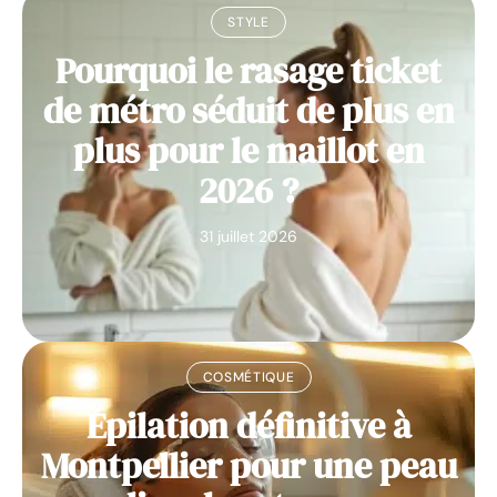
STYLE
Pourquoi le rasage ticket
de métro séduit de plus en
plus pour le maillot en
2026 ?
31 juillet 2026
COSMÉTIQUE
Épilation définitive à
Montpellier pour une peau