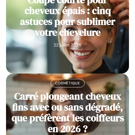
cheveux épais : cinq
astuces pour sublimer
votre chevelure
22 juillet 2026
COSMÉTIQUE
Carré plongeant cheveux
fins avec ou sans dégradé,
que préfèrent les coiffeurs
en 2026 ?