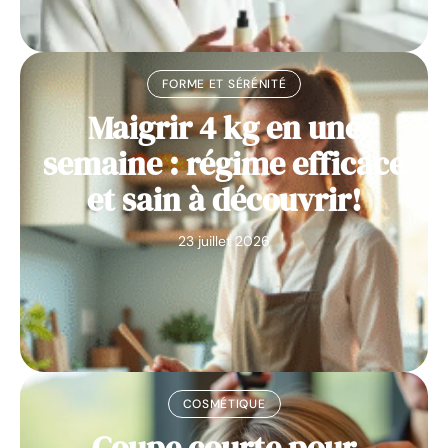
FORME ET SÉRÉNITÉ
Maigrir 4 kg en une
semaine : régime efficace
et sain à découvrir!
23 juillet 2026
COSMÉTIQUE
Coupe courte pour