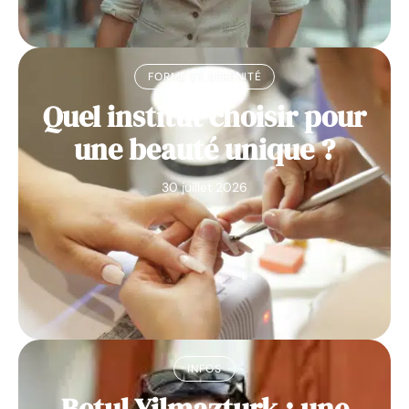
FORME ET SÉRÉNITÉ
Quel institut choisir pour
une beauté unique ?
30 juillet 2026
INFOS
Betul Yilmazturk : une