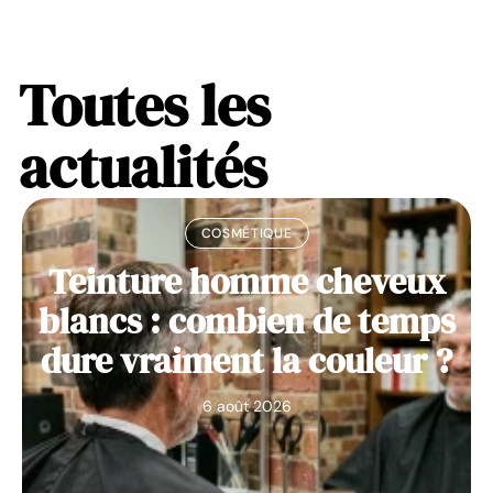
Toutes les
actualités
COSMÉTIQUE
Teinture homme cheveux
blancs : combien de temps
dure vraiment la couleur ?
6 août 2026