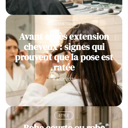
COSMÉTIQUE
Avant après extension
cheveux : signes qui
prouvent que la pose est
ratée
4 août 2026
STYLE
Robe courte ou robe