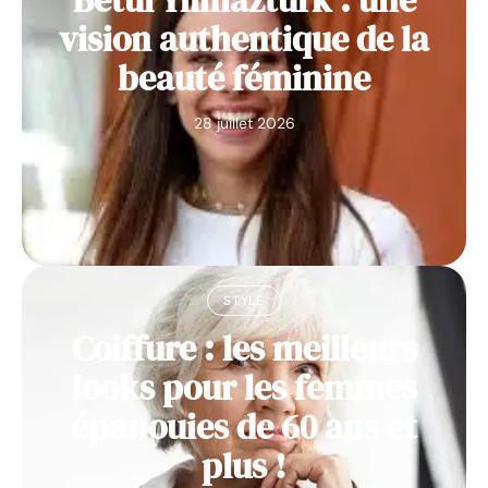
vision authentique de la
beauté féminine
28 juillet 2026
STYLE
Coiffure : les meilleurs
looks pour les femmes
épanouies de 60 ans et
plus !