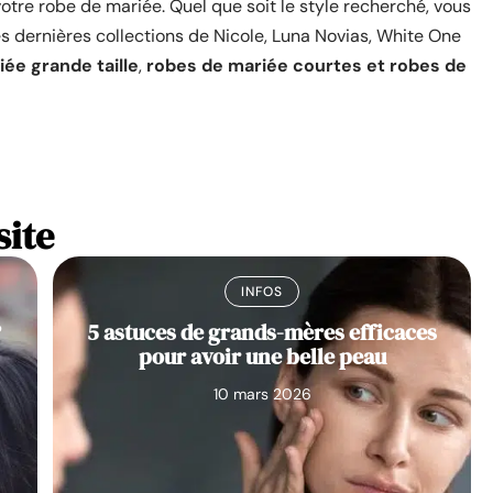
votre robe de mariée. Quel que soit le style recherché, vous
s dernières collections de Nicole, Luna Novias, White One
ée grande taille
,
robes de mariée courtes et robes de
site
INFOS
?
5 astuces de grands-mères efficaces
pour avoir une belle peau
10 mars 2026