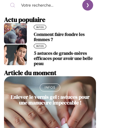
Actu populaire
INFOS
Comment faire fondre les
femmes ?
INFOS
5 astuces de grands-mères
efficaces pour avoir une belle
peau
Article du moment
INFOS
Enlever le vernis gel : astuces pour
une manucure impeccable !