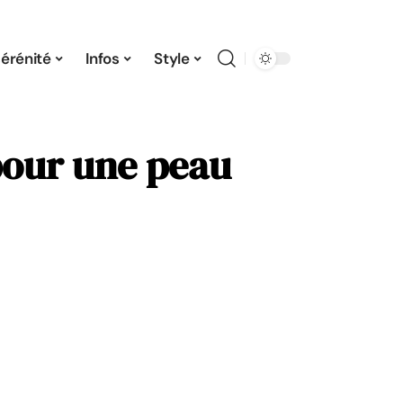
érénité
Infos
Style
pour une peau