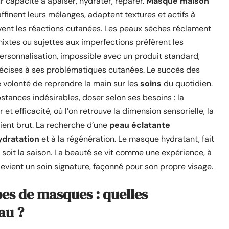
ur capacité à apaiser, hydrater, réparer.
Masque maison
ffinent leurs mélanges, adaptent textures et actifs à
ervent les réactions cutanées. Les peaux sèches réclament
ixtes ou sujettes aux imperfections préfèrent les
personnalisation, impossible avec un produit standard,
écises à ses problématiques cutanées. Le succès des
e volonté de reprendre la main sur les
soins
du quotidien.
bstances indésirables, doser selon ses besoins : la
et efficacité, où l’on retrouve la dimension sensorielle, la
dient brut. La recherche d’une
peau éclatante
ydratation
et à la régénération. Le masque hydratant, fait
ue soit la saison. La beauté se vit comme une expérience, à
devient un soin signature, façonné pour son propre visage.
s de masques : quelles
au ?