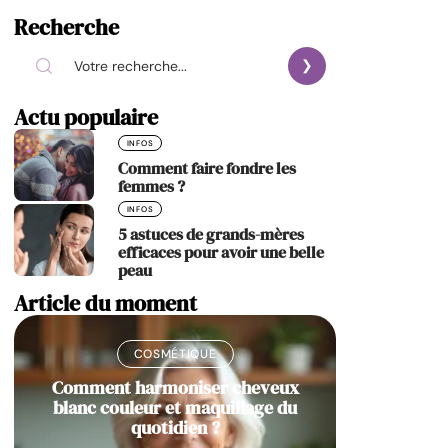
Recherche
Actu populaire
INFOS
Comment faire fondre les
femmes ?
INFOS
5 astuces de grands-mères
efficaces pour avoir une belle
peau
Article du moment
COSMÉTIQUE
Comment harmoniser cheveux
blanc couleur et maquillage du
quotidien ?