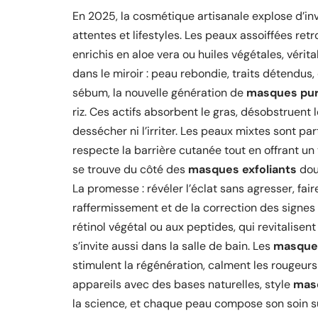
En 2025, la cosmétique artisanale explose d’inv
attentes et lifestyles. Les peaux assoiffées re
enrichis en aloe vera ou huiles végétales, vérit
dans le miroir : peau rebondie, traits détendus, 
sébum, la nouvelle génération de
masques pur
riz. Ces actifs absorbent le gras, désobstruent l
dessécher ni l’irriter. Les peaux mixtes sont pa
respecte la barrière cutanée tout en offrant un 
se trouve du côté des
masques exfoliants
doux
La promesse : révéler l’éclat sans agresser, fai
raffermissement et de la correction des signes 
rétinol végétal ou aux peptides, qui revitalisent
s’invite aussi dans la salle de bain. Les
masques
stimulent la régénération, calment les rougeurs 
appareils avec des bases naturelles, style
mas
la science, et chaque peau compose son soin s