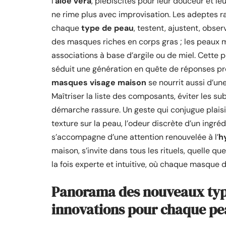
l’
aloe vera
, plébiscités pour leur douceur et le
ne rime plus avec improvisation. Les adeptes ra
chaque
type de peau
, testent, ajustent, obs
des masques riches en corps gras ; les peaux m
associations à base d’argile ou de miel. Cette 
séduit une génération en quête de réponses pr
masques visage maison
se nourrit aussi d’un
Maîtriser la liste des composants, éviter les su
démarche rassure. Un geste qui conjugue plaisir 
texture sur la peau, l’odeur discrète d’un ingré
s’accompagne d’une attention renouvelée à l’
h
maison, s’invite dans tous les rituels, quelle q
la fois experte et intuitive, où chaque masque 
Panorama des nouveaux type
innovations pour chaque pe