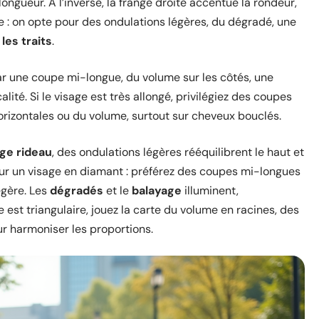
longueur. À l’inverse, la frange droite accentue la rondeur,
e : on opte pour des ondulations légères, du dégradé, une
les traits
.
ar une coupe mi-longue, du volume sur les côtés, une
alité. Si le visage est très allongé, privilégiez des coupes
orizontales ou du volume, surtout sur cheveux bouclés.
ge rideau
, des ondulations légères rééquilibrent le haut et
Sur un visage en diamant : préférez des coupes mi-longues
égère. Les
dégradés
et le
balayage
illuminent,
 est triangulaire, jouez la carte du volume en racines, des
r harmoniser les proportions.