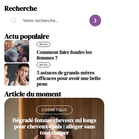
Recherche
Actu populaire
INFOS
Comment faire fondre les
femmes ?
INFOS
5 astuces de grands-mères
efficaces pour avoir une belle
peau
Article du moment
COSMÉTIQUE
Dégradé femme cheveux mi longs
pour cheveux épais : alléger sans
tout couper