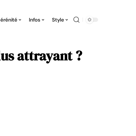
érénité
Infos
Style
lus attrayant ?
!