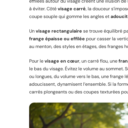
effilées autour du visage créent une illusion de 
à éviter. Côté
visage carré
, la douceur s’impos
coupe souple qui gomme les angles et
adoucit 
Un
visage rectangulaire
se trouve équilibré p
frange épaisse ou effilée
pour casser la vertic
au menton, des styles en étages, des franges h
Pour le
visage en cœur
, un carré flou, une
fran
le bas du visage. Évitez le volume au sommet. 
ou longues, du volume vers le bas, une frange l
adoucissent, dynamisent l’ensemble. Si la forme
carrés plongeants ou des coupes texturées pou