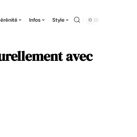
érénité
Infos
Style
turellement avec