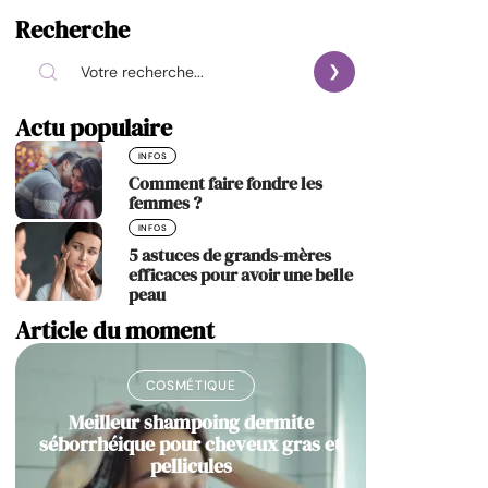
Recherche
Actu populaire
INFOS
Comment faire fondre les
femmes ?
INFOS
5 astuces de grands-mères
efficaces pour avoir une belle
peau
Article du moment
COSMÉTIQUE
Meilleur shampoing dermite
séborrhéique pour cheveux gras et
pellicules