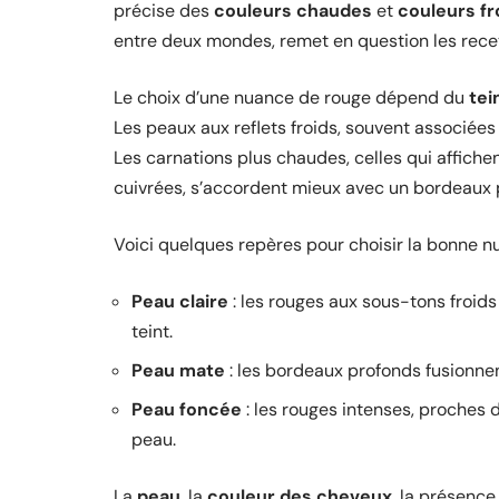
précise des
couleurs chaudes
et
couleurs fr
entre deux mondes, remet en question les recet
Le choix d’une nuance de rouge dépend du
tei
Les peaux aux reflets froids, souvent associées 
Les carnations plus chaudes, celles qui affiche
cuivrées, s’accordent mieux avec un bordeaux pl
Voici quelques repères pour choisir la bonne nu
Peau claire
: les rouges aux sous-tons froids
teint.
Peau mate
: les bordeaux profonds fusionnen
Peau foncée
: les rouges intenses, proches du
peau.
La
peau
, la
couleur des cheveux
, la présenc