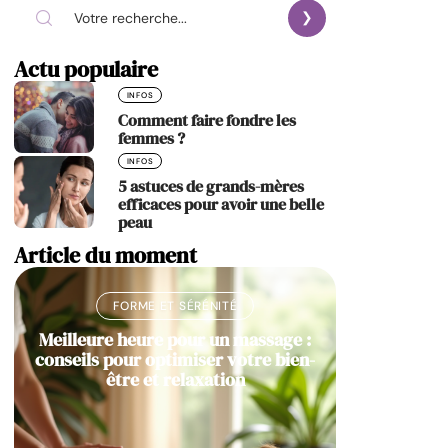
Actu populaire
INFOS
Comment faire fondre les
femmes ?
INFOS
5 astuces de grands-mères
efficaces pour avoir une belle
peau
Article du moment
FORME ET SÉRÉNITÉ
Meilleure heure pour un massage :
conseils pour optimiser votre bien-
être et relaxation