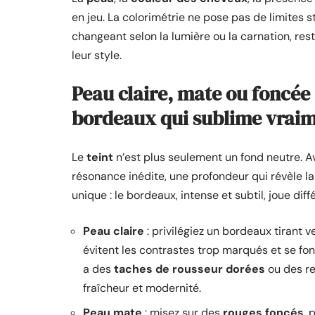
en jeu. La colorimétrie ne pose pas de limites s
changeant selon la lumière ou la carnation, rest
leur style.
Peau claire, mate ou foncée
bordeaux qui sublime vrai
Le
teint
n’est plus seulement un fond neutre. A
résonance inédite, une profondeur qui révèle la
unique : le bordeaux, intense et subtil, joue dif
Peau claire
: privilégiez un bordeaux tirant v
évitent les contrastes trop marqués et se fon
a des
taches de rousseur dorées
ou des re
fraîcheur et modernité.
Peau mate
: misez sur des
rouges foncés
, 