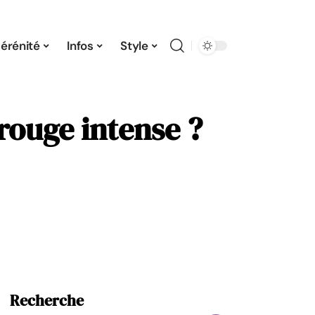
érénité
Infos
Style
rouge intense ?
Recherche