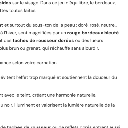
oides
sur le visage. Dans ce jeu d’équilibre, le bordeaux,
tes toutes faites.
nt
et surtout du sous-ton de la peau : doré, rosé, neutre…
à l’hiver, sont magnifiées par un
rouge bordeaux bleuté
.
nt des
taches de rousseur dorées
ou des lueurs
us brun ou grenat, qui réchauffe sans alourdir.
ance selon votre carnation :
 évitent l’effet trop marqué et soutiennent la douceur du
t avec le teint, créant une harmonie naturelle.
 noir, illuminent et valorisent la lumière naturelle de la
e de
taches de rousseur
ou de reflets dorés entrent aussi