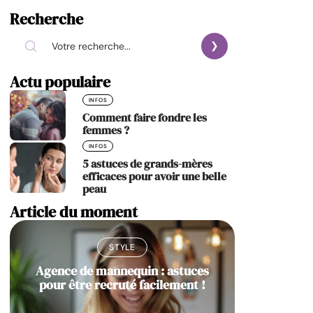
Recherche
Actu populaire
INFOS
Comment faire fondre les
femmes ?
INFOS
5 astuces de grands-mères
efficaces pour avoir une belle
peau
Article du moment
STYLE
Agence de mannequin : astuces
pour être recruté facilement !