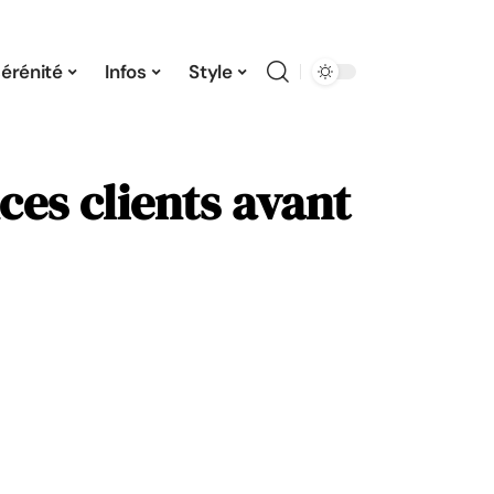
érénité
Infos
Style
nces clients avant