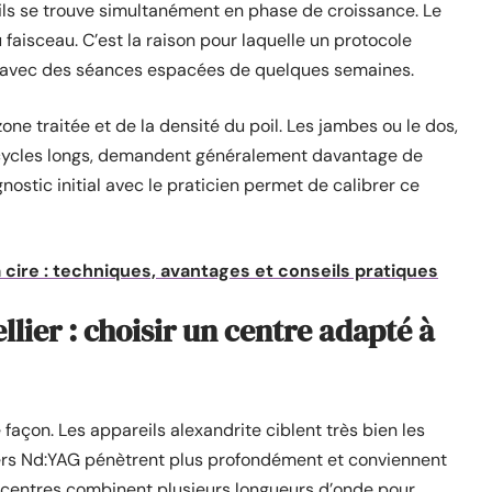
ils se trouve simultanément en phase de croissance. Le
u faisceau. C’est la raison pour laquelle un protocole
ois, avec des séances espacées de quelques semaines.
e traitée et de la densité du poil. Les jambes ou le dos,
 cycles longs, demandent généralement davantage de
gnostic initial avec le praticien permet de calibrer ce
la cire : techniques, avantages et conseils pratiques
llier : choisir un centre adapté à
façon. Les appareils alexandrite ciblent très bien les
asers Nd:YAG pénètrent plus profondément et conviennent
s centres combinent plusieurs longueurs d’onde pour