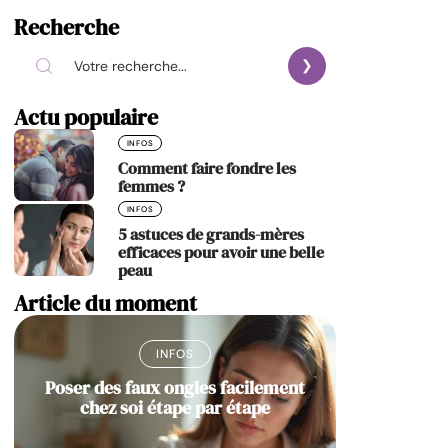
Recherche
Actu populaire
INFOS
Comment faire fondre les
femmes ?
INFOS
5 astuces de grands-mères
efficaces pour avoir une belle
peau
Article du moment
INFOS
Poser des faux ongles facilement
chez soi étape par étape