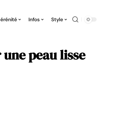
érénité
Infos
Style
r une peau lisse