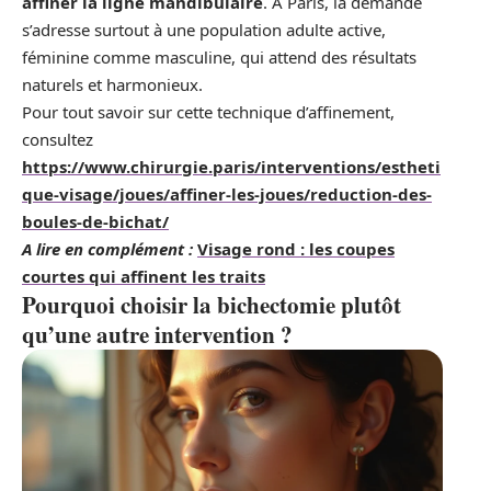
affiner la ligne mandibulaire
. À Paris, la demande
s’adresse surtout à une population adulte active,
féminine comme masculine, qui attend des résultats
naturels et harmonieux.
Pour tout savoir sur cette technique d’affinement,
consultez
https://www.chirurgie.paris/interventions/estheti
que-visage/joues/affiner-les-joues/reduction-des-
boules-de-bichat/
A lire en complément :
Visage rond : les coupes
courtes qui affinent les traits
Pourquoi choisir la bichectomie plutôt
qu’une autre intervention ?