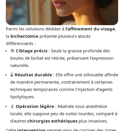
Parmi les solutions dédiées à
l’affinement du visage
,
la
bichectomie
présente plusieurs atouts
différenciants :
🎯
Ciblage précis
: Seule la graisse profonde des
boules de bichat est retirée, préservant l’expression
naturelle.
⌛
Résultat durable
: Elle offre une silhouette affinée
de manière permanente, contrairement à certaines
techniques temporaires comme l’injection d’agents
lipolytiques.
💉
Opération légère
: Réalisée sous anesthésie
locale, elle suppose peu de suites lourdes, comparé à
d’autres
chirurgies esthétiques
plus invasives.
Cette
intervention
permet ainsi de corriger des zones